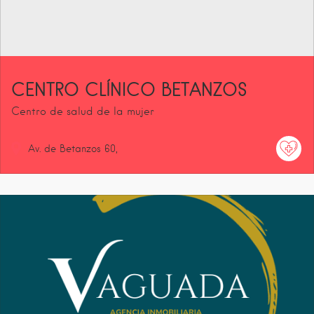
CENTRO CLÍNICO BETANZOS
Centro de salud de la mujer
Av. de Betanzos
60