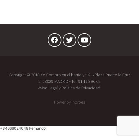
Copyright © 2018 Yo Compro en el barrio y tu?. • Plaza Puerto la Cruz
2. 28029 MADRID • Tel:
91 115 96 62
Aviso Legal
y
Política de Privacidad.
Power by
Inproes
+34666024048 Fernando